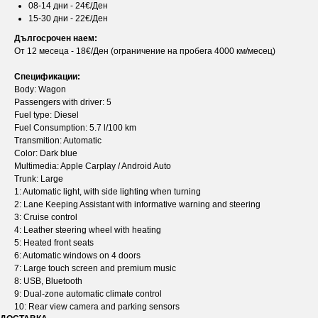
08-14 дни - 24€/Ден
15-30 дни - 22€/Ден
Дългосрочен наем:
От 12 месеца - 18€/Ден (ограничение на пробега 4000 км/месец)
Спецификации:
Body: Wagon
Passengers with driver: 5
Fuel type: Diesel
Fuel Consumption: 5.7 l/100 km
Transmition: Automatic
Color: Dark blue
Multimedia: Apple Carplay / Android Auto
Trunk: Large
1: Automatic light, with side lighting when turning
2: Lane Keeping Assistant with informative warning and steering
3: Cruise control
4: Leather steering wheel with heating
5: Heated front seats
6: Automatic windows on 4 doors
7: Large touch screen and premium music
8: USB, Bluetooth
9: Dual-zone automatic climate control
10: Rear view camera and parking sensors