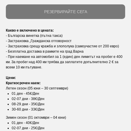
РЕЗЕРВИРАЙТЕ СЕГА
Какво е включено в цената:
- Българска винетка (пътна такса)
- Застраховка „Гражданска отговорност
- Застраховка срещу кражба и злополука (самоучастие от 200 евро)
- Безплатна доставка в рамките на град Варна
- При наемане на автомобил за 1 (един) ден лимитът на пробег е 400
км. За пробег над 400 км трябва да заплатите допълнително 2 € за
всеки 10 км пътуване.
Цени:
Краткосрочен наем:
Летен сезон (05 юни – 30 септември)
01 ден - 45€/Ден
02-07 дни - 38€/Ден
08-29 дни - 35€/Ден
30-60 дни - 33€/Ден
Зимен сезон (01 октомври – 04 юни)
01 ден - 40€/Ден
02-07 дни - 25€/Ден