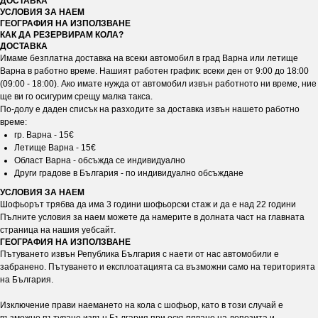
ДОСТАВКА
УСЛОВИЯ ЗА НАЕМ
ГЕОГРАФИЯ НА ИЗПОЛЗВАНЕ
КАК ДА РЕЗЕРВИРАМ КОЛА?
ДОСТАВКА
Имаме безплатна доставка на всеки автомобил в град Варна или летище
Варна в работно време. Нашият работен график: всеки ден от 9:00 до 18:00
(09:00 - 18:00). Ако имате нужда от автомобил извън работното ни време, ние
ще ви го осигурим срещу малка такса.
По-долу е даден списък на разходите за доставка извън нашето работно
време:
гр. Варна - 15€
Летище Варна - 15€
Област Варна - обсъжда се индивидуално
Други градове в България - по индивидуално обсъждане
УСЛОВИЯ ЗА НАЕМ
Шофьорът трябва да има 3 години шофьорски стаж и да е над 22 години
Пълните условия за наем можете да намерите в долната част на главната
страница на нашия уебсайт.
ГЕОГРАФИЯ НА ИЗПОЛЗВАНЕ
Пътуването извън Република България с наети от нас автомобили е
забранено. Пътуването и експлоатацията са възможни само на територията
на България.
Изключение прави наемането на кола с шофьор, като в този случай е