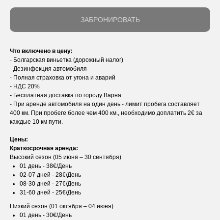
ЗАБРОНИРОВАТЬ
Что включено в цену:
- Болгарская виньетка (дорожный налог)
- Дезинфекция автомобиля
- Полная страховка от угона и аварий
- НДС 20%
- Бесплатная доставка по городу Варна
- При аренде автомобиля на один день - лимит пробега составляет
400 км. При пробеге более чем 400 км., необходимо доплатить 2€ за
каждые 10 км пути.
Цены:
Краткосрочная аренда:
Высокий сезон (05 июня – 30 сентября)
01 день - 38€/День
02-07 дней - 28€/День
08-30 дней - 27€/День
31-60 дней - 25€/День
Низкий сезон (01 октября – 04 июня)
01 день - 30€/День